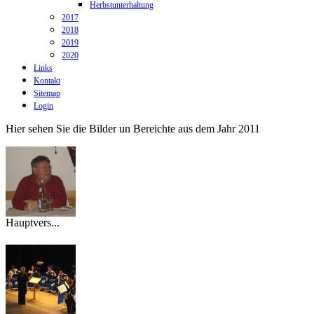
Herbstunterhaltung
2017
2018
2019
2020
Links
Kontakt
Sitemap
Login
Hier sehen Sie die Bilder un Bereichte aus dem Jahr 2011
Hauptvers...