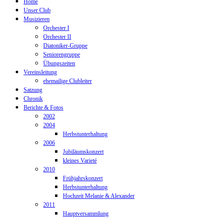
Home
Unser Club
Musizieren
Orchester I
Orchester II
Diatoniker-Gruppe
Seniorengruppe
Übungszeiten
Vereinsleitung
ehemailige Clubleiter
Satzung
Chronik
Berichte & Fotos
2002
2004
Herbstunterhaltung
2006
Jubiläumskonzert
kleines Varieté
2010
Frühjahrskonzert
Herbstunterhaltung
Hochzeit Melanie & Alexander
2011
Hauptversammlung