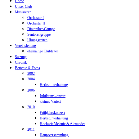
Home
Unser Club
Musizieren
Orchester I
Orchester II
Diatoniker-Gruppe
Seniorengruppe
Übungszeiten
Vereinsleitung
ehemailige Clubleiter
Satzung
Chronik
Berichte & Fotos
2002
2004
Herbstunterhaltung
2006
Jubiläumskonzert
kleines Varieté
2010
Frühjahrskonzert
Herbstunterhaltung
Hochzeit Melanie & Alexander
2011
Hauptversammlung